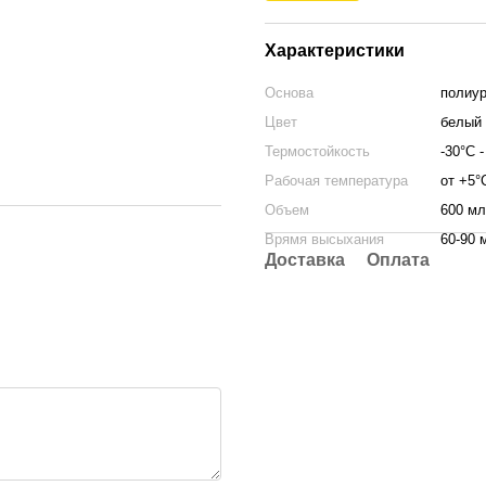
Характеристики
Основа
полиур
Цвет
белый
Термостойкость
-30°C 
Рабочая температура
от +5°
Объем
600 мл
Врямя высыхания
60-90 
Доставка
Оплата