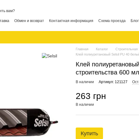
ить вам?
тавка
Обмен и возврат
Контактная информация
Схема проезда
Блог
Главная
Каталог
Строительная 
Клей полиуретановый Selsil PU 40 белы
Клей полиуретановый 
строительства 600 м
В наличии
Артикул: 121127
Ост
263 грн
В наличии
Купить