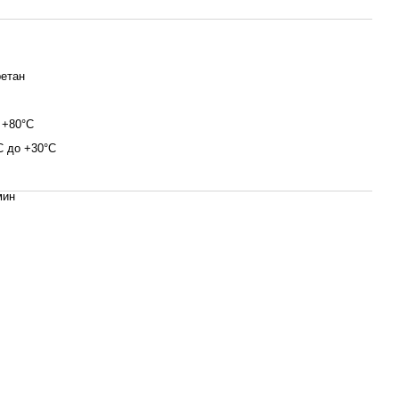
етан
- +80°C
С до +30°С
мин