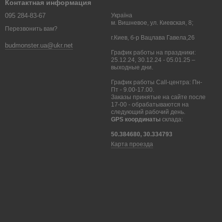
Контактная информация
095 284-83-67
Україна
м. Вишневое, ул. Киевская, 8;
Перезвонить вам?
г.Киев, б-р Вацлава Гавела,26
budmonster.ua@ukr.net
График работы на праздники:
25.12.24, 30.12.24 - 05.01.25 –
выходные дни.
График работы Call-центра: Пн-
Пт - 9.00-17.00.
Заказы принятые на сайте после
17-00 - обрабатываются на
следующий рабочий день.
GPS координаты
склада:
50.384680, 30.334793
Карта проезда