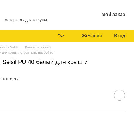
Мой заказ
Материалы для загрузки
Желания
Вход
Рус
химия SelSil
Клей монтажный
й для крыш и строительства 600 мл
Selsil PU 40 белый для крыш и
л
авить отзыв